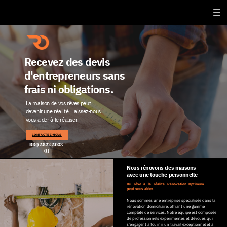
Recevez des devis
d'entrepreneurs sans
frais ni obligations.
La maison de vos rêves peut
devenir une réalité.
Laissez-nous
vous aider à le réaliser.
CONTACTEZ-NOUS
RBQ 5822-5033-
01
Nous rénovons des maisons
avec une touche personnelle
Du rêve à la réalité
Rénovation Optimum
peut vous aider.
Nous sommes une entreprise spécialisée dans la
rénovation domiciliaire, offrant une gamme
complète de services. Notre équipe est composée
de professionnels expérimentés et dévoués qui
s'engagent à fournir un travail exceptionnel et à