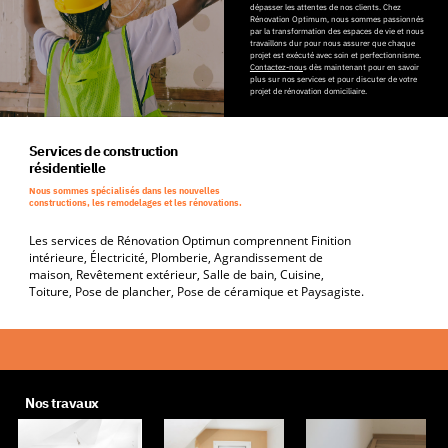
dépasser les attentes de nos clients. Chez
Rénovation Optimum, nous sommes passionnés
par la transformation des espaces de vie et nous
travaillons dur pour nous assurer que chaque
projet est exécuté avec soin et perfectionnisme.
Contactez-nou
s dès maintenant pour en savoir
plus sur nos services et pour discuter de votre
projet de rénovation domiciliaire.
Services de construction
résidentielle
Nous sommes spécialisés dans les nouvelles
constructions, les remodelages et les rénovations.
Les services de Rénovation Optimun comprennent Finition
intérieure, Électricité, Plomberie, Agrandissement de
maison, Revêtement extérieur, Salle de bain, Cuisine,
Toiture, Pose de plancher, Pose de céramique et Paysagiste.
Nos travaux