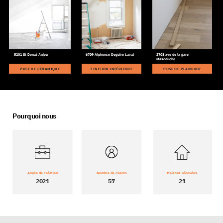
5201
St Donat Anjou
6709 Alphonse Deguire Laval
2708 ave de la gare
Mascouche
POSE DE CÉRAMIQUE
FINITION INTÉRIEURE
POSE DE PLANCHER
Pourquoi nous
Nombre de c
lients
Année de création
M
aisons rénovées
57
2021
21