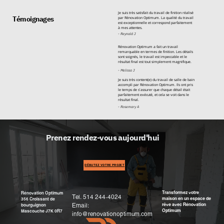
J
e suis très satisfait du travail de finition réalisé
Témoignages
par Rénovation Optimum. La qualité du travail
est exceptionnelle et correspond parfaitement
à mes attentes.
- Reynald J
Rénovation Optimum a fait un travail
remarquable en termes de finition. Les détails
sont soignés, le travail est impeccable et le
résultat final est tout simplement magnifique.
- Melissa J
Je suis très content(e) du travail de salle de bain
accompli par Rénovation Optimum. Ils ont pris
le temps de s'assurer que chaque détail était
parfaitement exécuté, et cela se voit dans le
résultat final.
- Rosemary A
Prenez rendez-vous aujourd'hui
DÉBUTEZ VOTRE PROJET
Transformez votre
Rénovation Optimum
Tel. 514 244-4024
maison en un espace de
356 Croissant de
rêve avec Rénovation
Email:
bourguignon
Optimum
Mascouche J7K 0R7
info@renovationoptimum.com